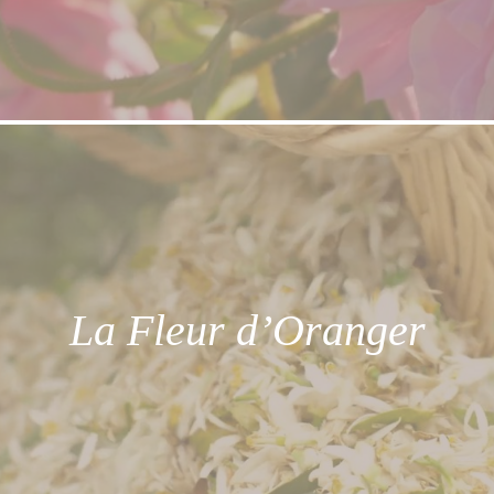
florales bien sûr, mais aussi miellées.
La Fleur d’Oranger
Elle a une note originale, délicieusement
épicée et amère.