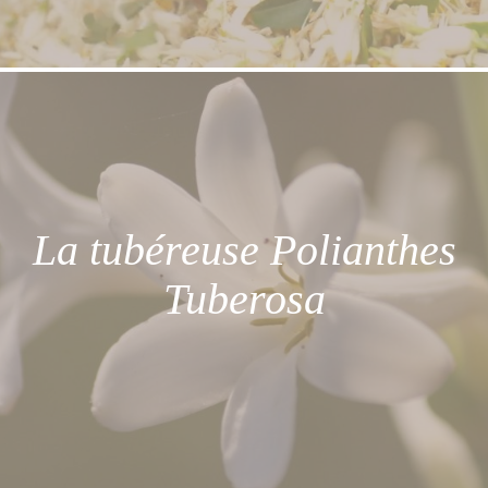
La tubéreuse Polianthes
Tuberosa
Les notes obtenues sont capiteuses et
sucrées.